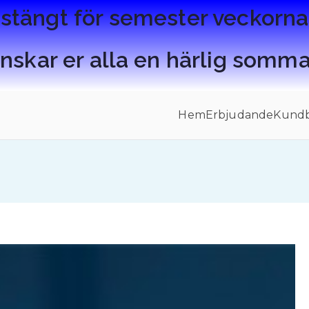
 stängt för semester veckorn
nskar er alla en härlig somma
Hem
Erbjudande
Kundb