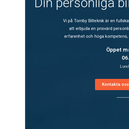
Din personliga bi
Vi på Tornby Bilteknik är en fulls
att erbjuda en prisvärd personl
erfarenhet och höga kompetens, ka
Öppet må
06
Lunc
Kontakta oss