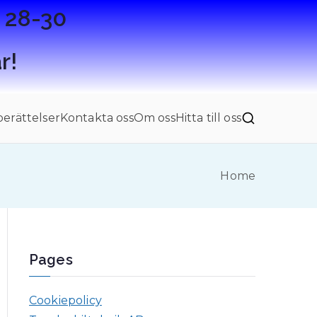
a 28-30
r!
erättelser
Kontakta oss
Om oss
Hitta till oss
Home
Pages
Cookiepolicy